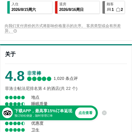
入住
退房
顾客
2026
/
8
/
15
周六
2026
/
8
/
16
周日
1
2
向我们支付房价的方式将影响价格显示的次序。 客房类型或会有所差
异。
关于
4.8
非常棒
1,020 条点评
菲洛士帖法尼排名第 4 的酒店(共 22 个)
地点
睡眠质量
舒适度
下载APP，最高享15%订单返现
点击查看
预订轻松便捷，随时管理订单
服务
优惠度
卫生