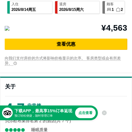
入住
退房
顾客
2026
/
8
/
14
周五
2026
/
8
/
15
周六
1
2
¥4,563
查⁠看优⁠惠
向我们支付房价的方式将影响价格显示的次序。 客房类型或会有所差
异。
关于
4.7
非常棒
下载APP，最高享15%订单返现
5,329 条点评
点击查看
预订轻松便捷，随时管理订单
贝尔欧布莱排名第 2 的酒店(共 7 个)
睡眠质量