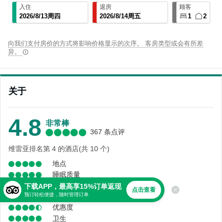
入住
退房
顾客
2026
/
8
/
13
周四
2026
/
8
/
14
周五
1
2
向我们支付房价的方式将影响价格显示的次序。 客房类型或会有所差
异。
关于
4.8
非常棒
367 条点评
维雷亚排名第 4 的酒店(共 10 个)
地点
睡眠质量
舒适度
下载APP，最高享15%订单返现
点击查看
预订轻松便捷，随时管理订单
服务
优惠度
卫生