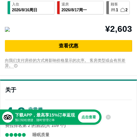
入住
退房
顾客
2026
/
8
/
16
周日
2026
/
8
/
17
周一
1
2
¥2,603
查⁠看优⁠惠
向我们支付房价的方式将影响价格显示的次序。 客房类型或会有所差
异。
关于
4.9
非常棒
下载APP，最高享15%订单返现
601 条点评
点击查看
预订轻松便捷，随时管理订单
费拉排名第 2 的酒店(共 109 个)
睡眠质量