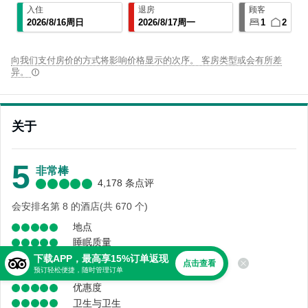
入住
退房
顾客
2026
/
8
/
16
周日
2026
/
8
/
17
周一
1
2
向我们支付房价的方式将影响价格显示的次序。 客房类型或会有所差
异。
关于
5
非常棒
4,178 条点评
会安排名第 8 的酒店(共 670 个)
地点
睡眠质量
舒适度
下载APP，最高享15%订单返现
点击查看
预订轻松便捷，随时管理订单
服务
优惠度
卫生与卫生