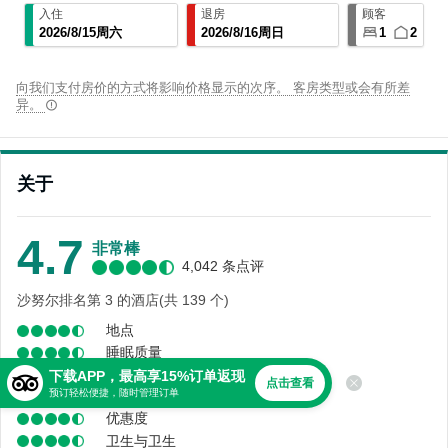
入住
退房
顾客
2026
/
8
/
15
周六
2026
/
8
/
16
周日
1
2
向我们支付房价的方式将影响价格显示的次序。 客房类型或会有所差
异。
关于
4.7
非常棒
4,042 条点评
沙努尔排名第 3 的酒店(共 139 个)
地点
睡眠质量
舒适度
下载APP，最高享15%订单返现
点击查看
预订轻松便捷，随时管理订单
服务
优惠度
卫生与卫生