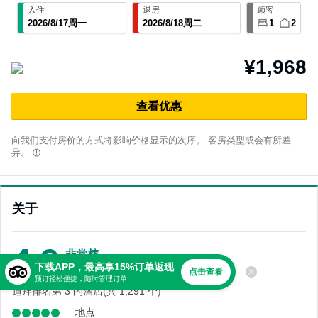
入住
退房
顾客
2026
/
8
/
17
周一
2026
/
8
/
18
周二
1
2
¥1,968
查⁠看优⁠惠
向我们支付房价的方式将影响价格显示的次序。 客房类型或会有所差
异。
关于
4.9
非常棒
下载APP，最高享15%订单返现
4,546 条点评
点击查看
预订轻松便捷，随时管理订单
迪拜排名第 3 的酒店(共 1,291 个)
地点