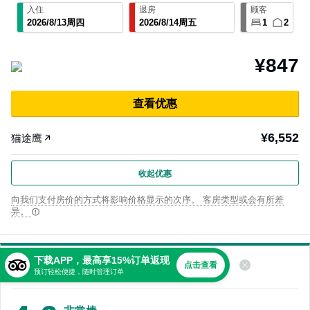
入住
退房
顾客
2026
/
8
/
13
周四
2026
/
8
/
14
周五
1
2
¥847
查⁠看优⁠惠
¥6,552
猫途鹰
收起优惠
向我们支付房价的方式将影响价格显示的次序。 客房类型或会有所差
异。
下载APP，最高享15%订单返现
关于
点击查看
预订轻松便捷，随时管理订单