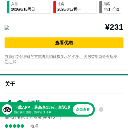
入住
退房
顾客
2026
/
8
/
16
周日
2026
/
8
/
17
周一
1
2
¥231
查⁠看优⁠惠
向我们支付房价的方式将影响价格显示的次序。 客房类型或会有所差
异。
关于
4.9
非常棒
下载APP，最高享15%订单返现
1,475 条点评
点击查看
预订轻松便捷，随时管理订单
顺化排名第 3 的酒店(共 475 个)
地点