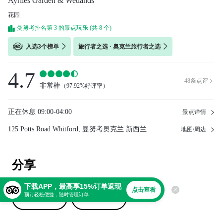
Ayrlies Garden & Wetlands
花园
曼努考排名第 3 的景点玩乐 (共 8 个)
入选3个榜单
旅行者之选 · 奥克兰旅行者之选
4.7
48
条点评

非常棒
（
97.92%好评率
）
正在休息
09:00-04:00
景点详情
125 Potts Road Whitford, 曼努考奥克兰 新西兰
地图/周边
分享
下载APP，最高享15%订单返现
点击查看
预订轻松便捷，随时管理订单
撰写点评
上传照片