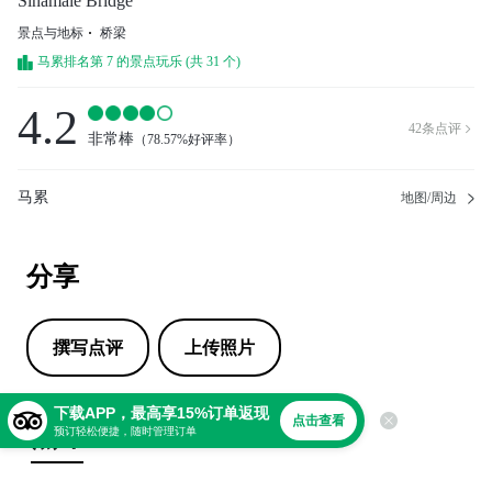
Sinamale Bridge
景点与地标
桥梁
马累排名第 7 的景点玩乐 (共 31 个)
4.2
42
条点评

非常棒
（
78.57%好评率
）
马累
地图/周边
分享
撰写点评
上传照片
下载APP，最高享15%订单返现
点击查看
点评
预订轻松便捷，随时管理订单