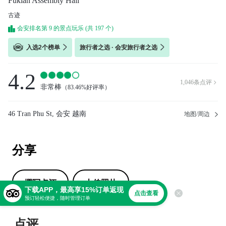
Fukian Assembly Hall
古迹
会安排名第 9 的景点玩乐 (共 197 个)
入选2个榜单
旅行者之选 · 会安旅行者之选
4.2
1,046
条点评

非常棒
（
83.46%好评率
）
46 Tran Phu St, 会安 越南
地图/周边
分享
撰写点评
上传照片
下载APP，最高享15%订单返现
点击查看
预订轻松便捷，随时管理订单
点评