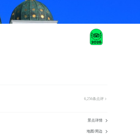
6,256
条点评

景点详情
地图/周边