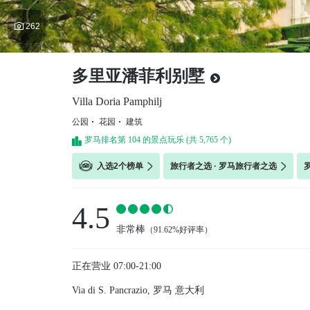

262
多里亚潘菲利别墅
Villa Doria Pamphilj
公园
花园
建筑
罗马排名第 104 的景点玩乐 (共 5,765 个)
入选2个榜单
旅行者之选 · 罗马旅行者之选
4.5
非常棒
（
91.62%好评率
）
正在营业
07:00-21:00
Via di S. Pancrazio, 罗马 意大利