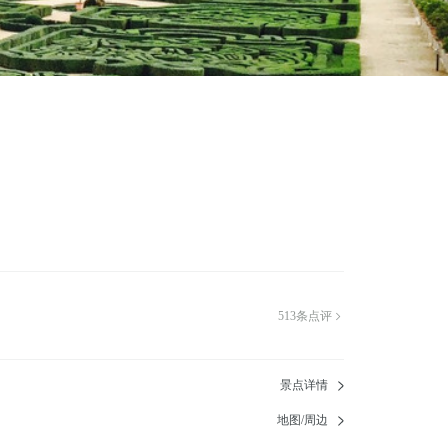
513
条点评

景点详情
地图/周边