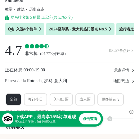
Pantheon
教堂
建筑
历史遗迹
罗马排名第 5 的景点玩乐 (共 5,765 个)
入选4个榜单
2024至尊奖 · 意大利热门景点 No.5
旅行者之选 
4.7
80,537
条点评

非常棒
（
94.77%好评率
）
正在休息
09:00-19:00
景点详情
Piazza della Rotonda, 罗马 意大利
地图/周边
全部
可订今日
闪电出票
成人票
更多筛选
优待人群残疾人，欧盟青年，儿童等。
下载APP，最高享15%订单返现
点击查看
预订轻松便捷，随时管理订单
讲解服务