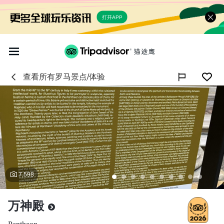
打开APP
查看所有
罗马
景点/体验

7,598
万神殿