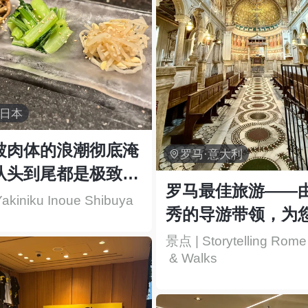
·日本
被肉体的浪潮彻底淹

罗马·意大利
从头到尾都是极致的
罗马最佳旅游——
！
akiniku Inoue Shibuya
秀的导游带领，为
难忘的体验！
景点 | Storytelling Rome
 & Walks