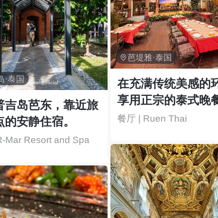

芭堤雅·泰国
岛·泰国
在充满传统美感的
享用正宗的泰式晚
普吉岛芭东，靠近旅
餐厅 | Ruen Thai
点的安静住宿。
-Mar Resort and Spa