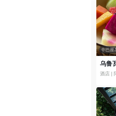

乌鲁
酒店 |