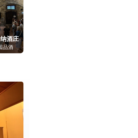
卡纳酒庄
园品酒