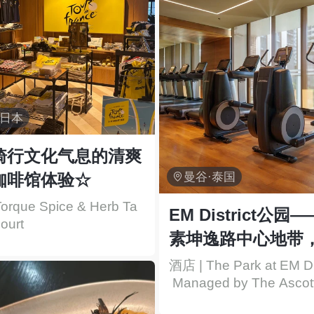
·日本
骑行文化气息的清爽
咖啡馆体验☆

曼谷·泰国
orque Spice & Herb Ta
EM District公园
ourt
素坤逸路中心地带
环绕，尽享都市繁
酒店 | The Park at EM Dis
 Managed by The Ascott
松身心🍃✨
d