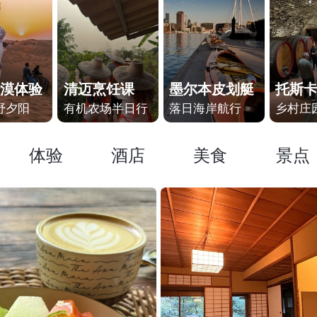
漠体验
清迈烹饪课
墨尔本皮划艇
托斯
野夕阳
有机农场半日行
落日海岸航行
乡村庄
体验
酒店
美食
景点