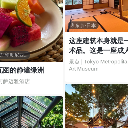

东京·日本
这座建筑本身就是
术品。这是一座成
巴厘岛·印度尼西亚
博物馆，您可以在
景点 | Tokyo Metropolitan
Art Museum
赏花园和美丽的建
瓦图的静谧绿洲
 阿萨迈雅酒店