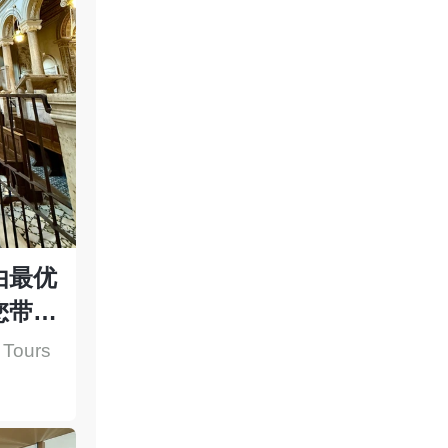
由最优
您带来
 Tours