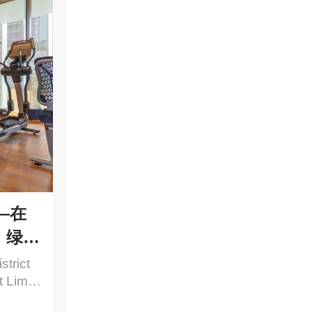
——在
，绿树
华，放
trict
 Limite