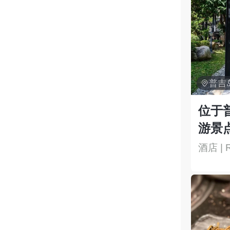

普吉
位于
游景
酒店 | R