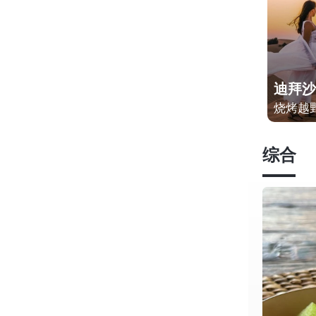
迪拜沙
烧烤越
综合