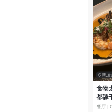

新加
食物
都舔
餐厅 | 