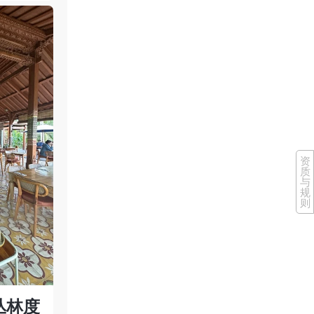
资
质
与
规
则
丛林度