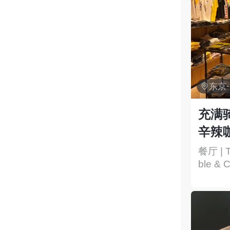

东京
充满
辛辣
餐厅 | T
ble & C