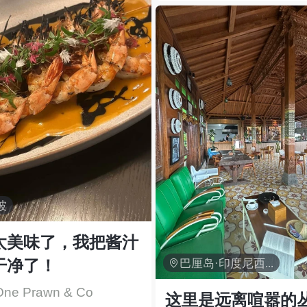
坡
太美味了，我把酱汁
干净了！

巴厘岛·印度尼西亚
One Prawn & Co
这里是远离喧嚣的