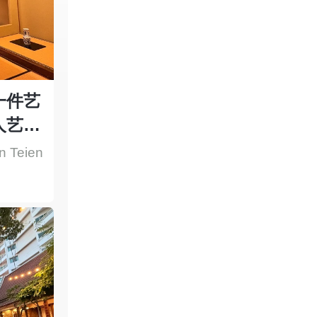
一件艺
人艺术
这里欣
 Teien 
筑。