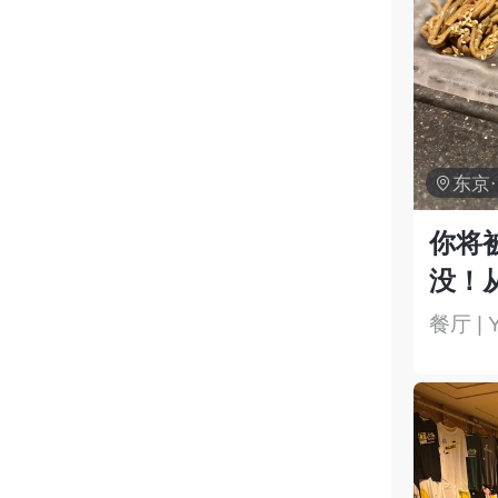

东京
你将
没！
快感
餐厅 | Y